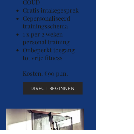
GOUD
Gratis intakegesprek
Gepersonaliseerd
trainingsschema
1 x per 2 weken
personal training
Onbeperkt toegang
tot vrije fitness
Kosten: €90 p.m.
DIRECT BEGINNEN