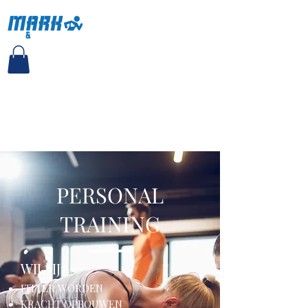
MARK PT EN LEEFSTIJL
PERSONAL
TRAINING
WIL JIJ:
FITTER WORDEN
KRACHT OPBOUWEN