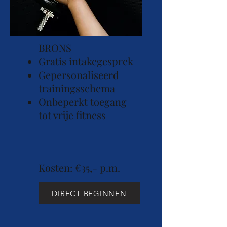
BRONS
Gratis intakegesprek
Gepersonaliseerd
trainingsschema
Onbeperkt toegang
tot vrije fitness
Kosten: €35,- p.m.
DIRECT BEGINNEN