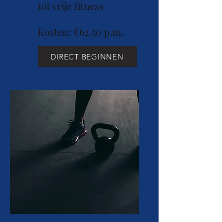
tot vrije fitness
Kosten: €62,50 p.m.
DIRECT BEGINNEN