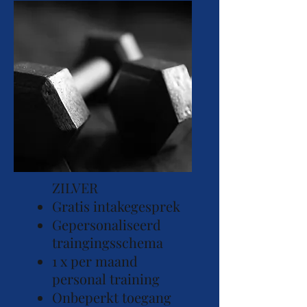
ZILVER
Gratis intakegesprek
Gepersonaliseerd
traingingsschema
1 x per maand
personal training
Onbeperkt toegang