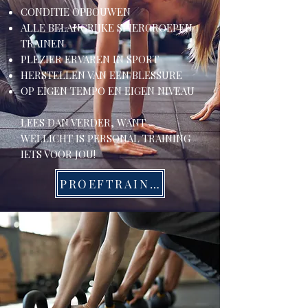
CONDITIE OPBOUWEN
ALLE BELANGRIJKE SPIERGROEPEN
TRAINEN
PLEZIER ERVAREN IN SPORT
HERSTELLEN VAN EEN BLESSURE
OP EIGEN TEMPO EN EIGEN NIVEAU
LEES DAN VERDER, WANT
WELLICHT IS PERSONAL TRAINING
IETS VOOR JOU!
PROEFTRAINING AANVRAGEN
INLOGGEN